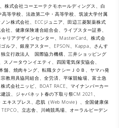
イ、株式会社コーエーテクモホールディングス、白
中高等学校、法政第二中・高等学校、筑波大学付属
ノン株式会社、ECCジュニア、田辺三菱製薬株式
式会社、健康保険連合組合会、ライブスター証券、
ャリアデザインセンター、MasterCard、株式会
ルフ、銀座アスター、EPSON、Kappa、さんす
、独立行政法人 国際協力機構、三井ショッピング
行、スノータウンイエティ、四国電気保安協会、
美乃素本舗、焼肉キング、転職タクシーＪＯＢ、ヤマハ発
本宗教用具協同組合、全労済、平塚競輪場、富士急
式会社ニッピ、BOAT RACE、マイナンバーカー
水建設、ジャパネット春の下取り祭CM 2021、
エキスプレス、恋肌（Web Movie）、全国健康保
、TEPCO、立志舎、川崎競馬場、オーラルビーデン