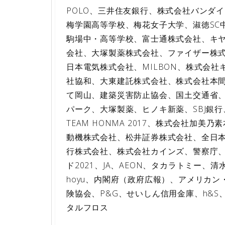
POLO、三井住友銀行、株式会社バンダ
梅学園高等学校、梅花女子大学、淑徳SC
駒場中・高等学校、富士通株式会社、キヤ
会社、大塚製薬株式会社、ファイザー株
日本電気株式会社、MILBON、株式会社キ
社協和、大東建託株式会社、株式会社本間ゴ
て岡山、建築災害防止協会、国土交通省
パーク、大塚製薬、ヒノキ新薬、SBJ銀
TEAM HONMA 2017、株式会社加
動機株式会社、松井証券株式会社、全日
行株式会社、株式会社カインズ、警察庁、株
ド2021、JA、AEON、タカラトミー、清
hoyu、内閣府（政府広報）、アメリカン・
険協会、P&G、せいしん信用金庫、h&S
タルフロス