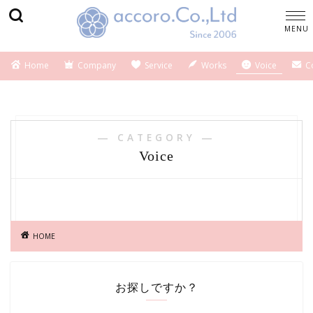
Home
Company
Service
Works
Voice
C
― CATEGORY ―
Voice
HOME
お探しですか？