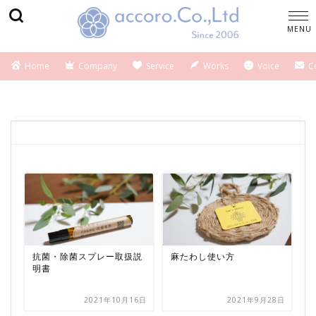
Home
Company
Service
Works
Voice
C
抗菌・除菌スプレー取扱説
麻たわし使い方
明書
2021年10月16日
2021年9月28日